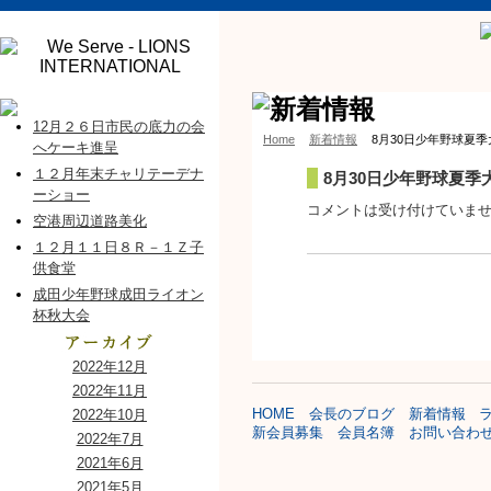
12月２６日市民の底力の会
Home
新着情報
8月30日少年野球夏
へケーキ進呈
１２月年末チャリテーデナ
8月30日少年野球夏
ーショー
コメントは受け付けていま
空港周辺道路美化
１２月１１日８Ｒ－１Ｚ子
供食堂
成田少年野球成田ライオン
杯秋大会
2022年12月
2022年11月
HOME
会長のブログ
新着情報
2022年10月
新会員募集
会員名簿
お問い合わ
2022年7月
2021年6月
2021年5月