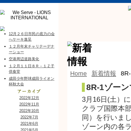
12月２６日市民の底力の会
へケーキ進呈
１２月年末チャリテーデナ
ーショー
空港周辺道路美化
１２月１１日８Ｒ－１Ｚ子
供食堂
Home
新着情報
8
成田少年野球成田ライオン
杯秋大会
8R-1ゾ
3月16日(土
2022年12月
2022年11月
クラブ国際本部
2022年10月
同）を行いま
2022年7月
2021年6月
ゾーン内の各
2021年5月