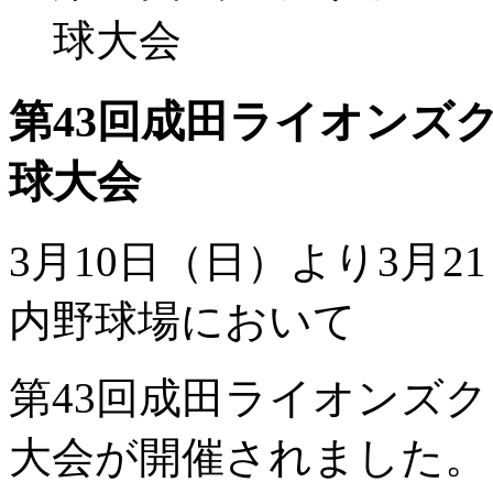
球大会
第43回成田ライオンズ
球大会
3
月
10
日（日）より
3
月
21
内野球場において
第
43
回成田ライオンズク
大会が開催されました。